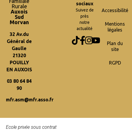
Familiale
sociaux
Rurale
Suivez de
Accessibilité
Auxois
Sud
près
Morvan
notre
Mentions
actualité
légales
32 Av.du
Général de
Plan du
Gaulle
site
21320
POUILLY
RGPD
EN AUXOIS
03 80 64 84
90
mfr.asm@mfr.asso.fr
Ecole privée sous contrat